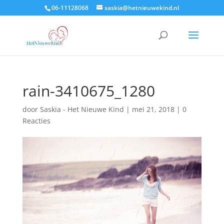
06-11128068
saskia@hetnieuwekind.nl
rain-3410675_1280
door
Saskia - Het Nieuwe Kind
|
mei 21, 2018
|
0
Reacties