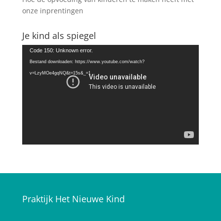
onze inprentingen
Je kind als spiegel
Videospeler
Code 150: Unknown error.
Bestand downloaden: https://www.youtube.com/watch?
v=LzyMOe4gqNQ&t=15s&_=1
Praktijk Het Nieuwe Kind