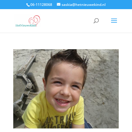
06-11128068
saskia@hetnieuwekind.nl