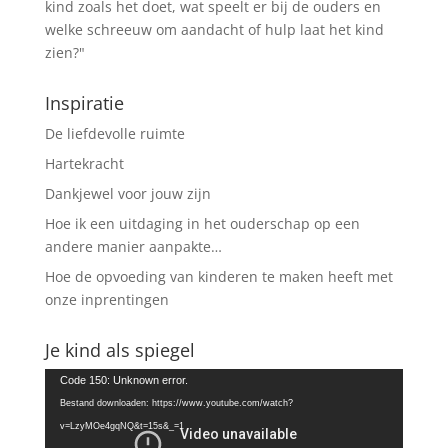
kind zoals het doet, wat speelt er bij de ouders en
welke schreeuw om aandacht of hulp laat het kind
zien?"
Inspiratie
De liefdevolle ruimte
Hartekracht
Dankjewel voor jouw zijn
Hoe ik een uitdaging in het ouderschap op een
andere manier aanpakte…
Hoe de opvoeding van kinderen te maken heeft met
onze inprentingen
Je kind als spiegel
Videospeler
Code 150: Unknown error.
Bestand downloaden: https://www.youtube.com/watch?
v=LzyMOe4gqNQ&t=15s&_=1