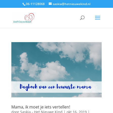
06-11128068
saskia@hetnieuwekind.nl
Mama, ik moet je iets vertellen!
door
Saskia - Het Nieuwe Kind
|
okt 16, 2019
|