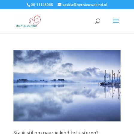
06-11128068
saskia@hetnieuwekind.nl
Sta jij stil om naar je kind te luisteren?