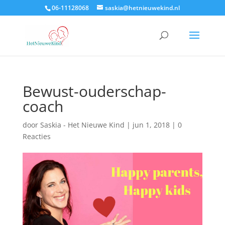
06-11128068
saskia@hetnieuwekind.nl
Bewust-ouderschap-
coach
door
Saskia - Het Nieuwe Kind
|
jun 1, 2018
|
0
Reacties