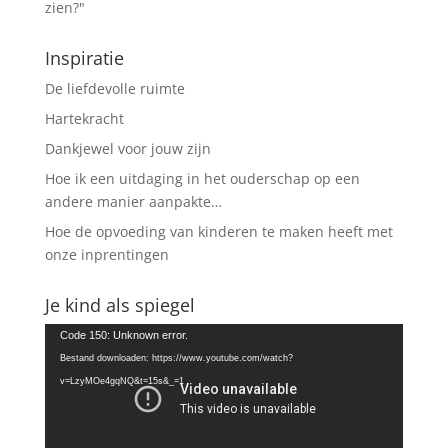
zien?"
Inspiratie
De liefdevolle ruimte
Hartekracht
Dankjewel voor jouw zijn
Hoe ik een uitdaging in het ouderschap op een
andere manier aanpakte…
Hoe de opvoeding van kinderen te maken heeft met
onze inprentingen
Je kind als spiegel
Videospeler
Code 150: Unknown error.
Bestand downloaden: https://www.youtube.com/watch?
v=LzyMOe4gqNQ&t=15s&_=1