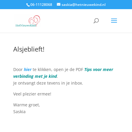
06-11128068
saskia@hetnieuwekind.nl
Alsjeblieft!
Door
hier
te klikken, open je de PDF
Tips voor meer
verbinding met je kind
.
Je ontvangt deze tevens in je inbox.
Veel plezier ermee!
Warme groet,
Saskia